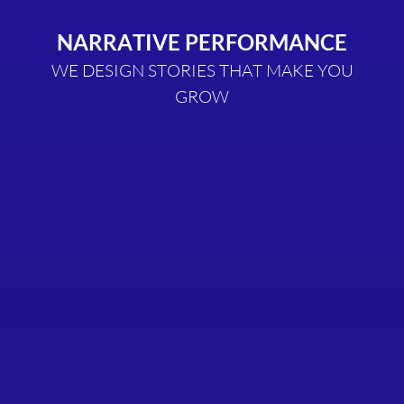
N
A
R
R
A
T
I
V
E
P
E
R
F
O
R
M
A
N
C
E
W
E
D
E
S
I
G
N
S
T
O
R
I
E
S
T
H
A
T
M
A
K
E
Y
O
U
G
R
O
W